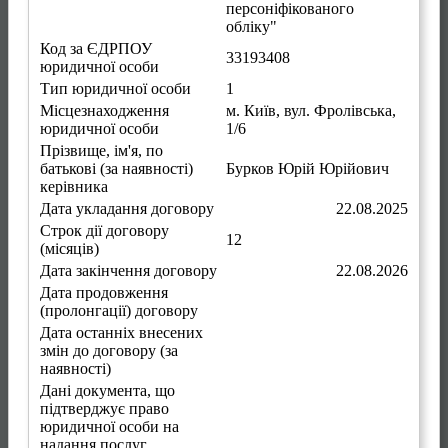
персоніфікованого
обліку"
Код за ЄДРПОУ
33193408
юридичної особи
Тип юридичної особи
1
Місцезнаходження
м. Київ
,
вул. Фролівська,
юридичної особи
1/6
Прізвище, ім'я, по
батькові (за наявності)
Бурков Юрій Юрійович
керівника
Дата укладання договору
22.08.2025
Строк дії договору
12
(місяців)
Дата закінчення договору
22.08.2026
Дата продовження
(пролонгації) договору
Дата останніх внесених
змін до договору (за
наявності)
Дані документа, що
підтверджує право
юридичної особи на
надання послуг,