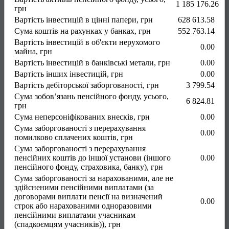
1 185 176.26
грн
Вартість інвестицій в цінні папери, грн
628 613.58
Сума коштів на рахунках у банках, грн
552 763.14
Вартість інвестицій в об'єкти нерухомого
0.00
майна, грн
Вартість інвестицій в банківські метали, грн
0.00
Вартість інших інвестицій, грн
0.00
Вартість дебіторської заборгованості, грн
3 799.54
Сума зобов’язань пенсійного фонду, усього,
6 824.81
грн
Сума неперсоніфікованих внесків, грн
0.00
Сума заборгованості з перерахування
0.00
помилково сплачених коштів, грн
Сума заборгованості з перерахування
пенсійних коштів до іншої установи (іншого
0.00
пенсійного фонду, страховика, банку), грн
Сума заборгованості за нарахованими, але не
здійсненими пенсійними виплатами (за
договорами виплати пенсії на визначений
0.00
строк або нарахованими одноразовими
пенсійними виплатами учасникам
(спадкоємцям учасників)), грн