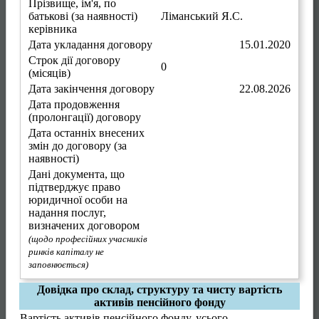
Прізвище, ім'я, по
батькові (за наявності)
Ліманський Я.С.
керівника
Дата укладання договору
15.01.2020
Строк дії договору
0
(місяців)
Дата закінчення договору
22.08.2026
Дата продовження
(пролонгації) договору
Дата останніх внесених
змін до договору (за
наявності)
Дані документа, що
підтверджує право
юридичної особи на
надання послуг,
визначених договором
(щодо професійних учасників
ринків капіталу не
заповнюється)
Довідка про склад, структуру та чисту вартість
активів пенсійного фонду
Вартість активів пенсійного фонду, усього,