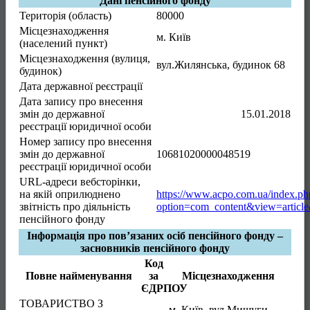
Дані пенсійного фонду
Територія (область)
80000
Місцезнаходження
м. Київ
(населений пункт)
Місцезнаходження (вулиця,
вул.Жилянська, будинок 68
будинок)
Дата державної реєстрації
Дата запису про внесення
змін до державної
15.01.2018
реєстрації юридичної особи
Номер запису про внесення
змін до державної
10681020000048519
реєстрації юридичної особи
URL-адреси вебсторінки,
на якій оприлюднено
https://www.acpo.com.ua/index.ph
звітність про діяльність
option=com_content&view=articl
пенсійного фонду
Інформація про пов’язаних осіб пенсійного фонду –
засновників пенсійного фонду
Код
Повне найменування
за
Місцезнаходження
ЄДРПОУ
ТОВАРИСТВО З
м. Київ
,
вул.Мишуги