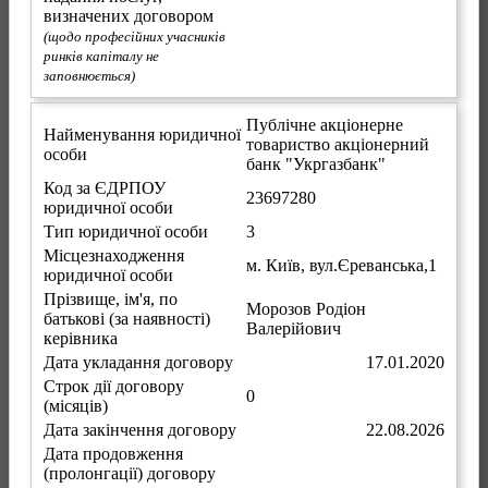
визначених договором
(щодо професійних учасників
ринків капіталу не
заповнюється)
Публічне акціонерне
Найменування юридичної
товариство акціонерний
особи
банк "Укргазбанк"
Код за ЄДРПОУ
23697280
юридичної особи
Тип юридичної особи
3
Місцезнаходження
м. Київ
,
вул.Єреванська,1
юридичної особи
Прізвище, ім'я, по
Морозов Родіон
батькові (за наявності)
Валерійович
керівника
Дата укладання договору
17.01.2020
Строк дії договору
0
(місяців)
Дата закінчення договору
22.08.2026
Дата продовження
(пролонгації) договору