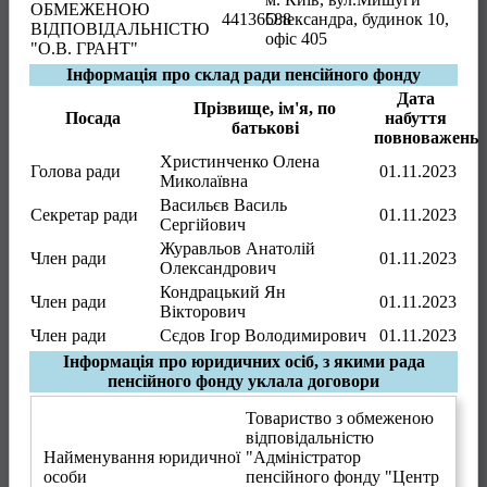
ОБМЕЖЕНОЮ
44136588
Олександра, будинок 10,
ВІДПОВІДАЛЬНІСТЮ
офіс 405
"О.В. ГРАНТ"
Інформація про склад ради пенсійного фонду
Дата
Прізвище, ім'я, по
Посада
набуття
батькові
повноважень
Христинченко Олена
Голова ради
01.11.2023
Миколаївна
Васильєв Василь
Секретар ради
01.11.2023
Сергійович
Журавльов Анатолій
Член ради
01.11.2023
Олександрович
Кондрацький Ян
Член ради
01.11.2023
Вікторович
Член ради
Сєдов Ігор Володимирович
01.11.2023
Інформація про юридичних осіб, з якими рада
пенсійного фонду уклала договори
Товариство з обмеженою
відповідальністю
Найменування юридичної
"Адміністратор
особи
пенсійного фонду "Центр