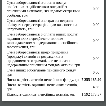
Сума заборгованості з оплати послуг,
пов’язаних із здійсненням операцій з
0.00
пенсійними активами, які надаються третіми
особами, грн
Сума заборгованості з витрат на ведення
обліку та перереєстрацію прав власності на
0.00
нерухомість, грн
Сума заборгованості з оплати інших послуг,
надання яких передбачено чинним
0.00
законодавством з недержавного пенсійного
забезпечення, грн
Сума заборгованості щодо придбання
(продажу) активів та розрахунків з
0.00
продавцями за отримані, але не сплачені
недержавним пенсійним фондом активи, грн
Сума інших зобов’язань пенсійного фонду,
0.00
грн
Чиста вартість активів пенсійного фонду, грн
7 255 185.20
Чиста вартість одиниці пенсійних активів,
4.56
грн
Кількість одиниць пенсійних активів, од.
1 592 178.37