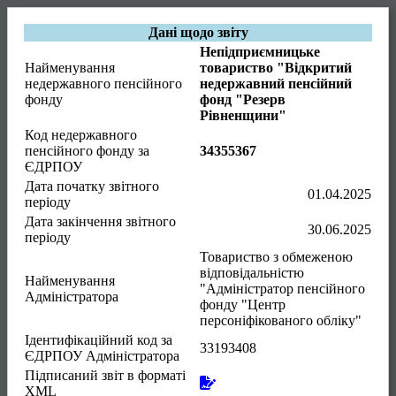
Дані щодо звіту
Непідприємницьке
Найменування
товариство "Відкритий
недержавного пенсійного
недержавний пенсійний
фонду
фонд "Резерв
Рівненщини"
Код недержавного
пенсійного фонду за
34355367
ЄДРПОУ
Дата початку звітного
01.04.2025
періоду
Дата закінчення звітного
30.06.2025
періоду
Товариство з обмеженою
відповідальністю
Найменування
"Адміністратор пенсійного
Адміністратора
фонду "Центр
персоніфікованого обліку"
Ідентифікаційний код за
33193408
ЄДРПОУ Адміністратора
Підписаний звіт в форматі
XML