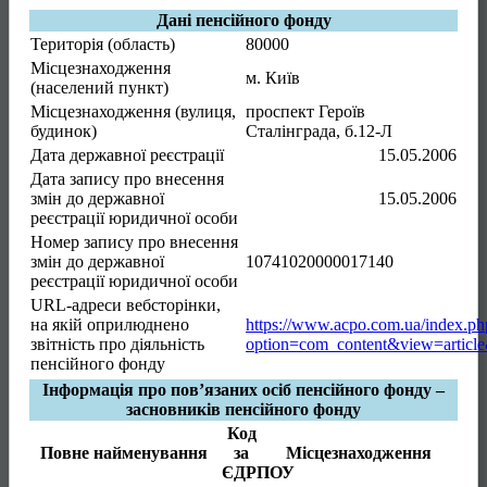
Дані пенсійного фонду
Територія (область)
80000
Місцезнаходження
м. Київ
(населений пункт)
Місцезнаходження (вулиця,
проспект Героїв
будинок)
Сталінграда, б.12-Л
Дата державної реєстрації
15.05.2006
Дата запису про внесення
змін до державної
15.05.2006
реєстрації юридичної особи
Номер запису про внесення
змін до державної
10741020000017140
реєстрації юридичної особи
URL-адреси вебсторінки,
на якій оприлюднено
https://www.acpo.com.ua/index.ph
звітність про діяльність
option=com_content&view=articl
пенсійного фонду
Інформація про пов’язаних осіб пенсійного фонду –
засновників пенсійного фонду
Код
Повне найменування
за
Місцезнаходження
ЄДРПОУ