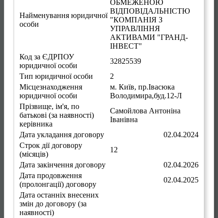
ОБМЕЖЕНОЮ
ВІДПОВІДАЛЬНІСТЮ
Найменування юридичної
"КОМПАНІЯ З
особи
УПРАВЛІННЯ
АКТИВАМИ "ГРАНД-
ІНВЕСТ"
Код за ЄДРПОУ
32825539
юридичної особи
Тип юридичної особи
2
Місцезнаходження
м. Київ
,
пр.Івасюка
юридичної особи
Володимира,буд.12-Л
Прізвище, ім'я, по
Самойлова Антоніна
батькові (за наявності)
Іванівна
керівника
Дата укладання договору
02.04.2024
Строк дії договору
12
(місяців)
Дата закінчення договору
02.04.2026
Дата продовження
02.04.2025
(пролонгації) договору
Дата останніх внесених
змін до договору (за
наявності)