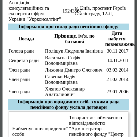
Асоціація
консультаційних та
м. Київ
,
проспект Героїв
19243567
експертних фірм
Сталінграду, 12-Л,
України "Укрконсалтінг"
Інформація про склад ради пенсійного фонду
Дата
Прізвище, ім'я, по
Посада
набуття
батькові
повноважень
Голова ради
Поліщук Людмила Іванівна
30.11.2017
Васильєва Софія
Секретар ради
14.11.2011
Володимирівна
Член ради
Лиховид Дмитро Олегович
03.03.2014
Савенко Надія
Член ради
21.02.2014
Володимирівна
Хляпов Олександр
Член ради
23.01.2006
Анатолійович
Інформація про юридичних осіб, з якими рада
пенсійного фонду уклала договори
Товариство з обмеженою
відповідальністю
Найменування юридичної
"Адміністратор
особи
пенсійного фонду "Центр