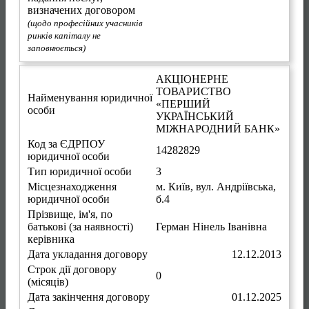
визначених договором
(щодо професійних учасників
ринків капіталу не
заповнюється)
АКЦІОНЕРНЕ
ТОВАРИСТВО
Найменування юридичної
«ПЕРШИЙ
особи
УКРАЇНСЬКИЙ
МІЖНАРОДНИЙ БАНК»
Код за ЄДРПОУ
14282829
юридичної особи
Тип юридичної особи
3
Місцезнаходження
м. Київ
,
вул. Андріївська,
юридичної особи
б.4
Прізвище, ім'я, по
батькові (за наявності)
Герман Нінель Іванівна
керівника
Дата укладання договору
12.12.2013
Строк дії договору
0
(місяців)
Дата закінчення договору
01.12.2025