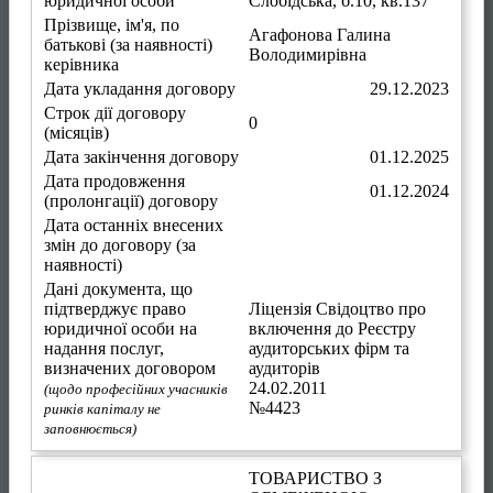
юридичної особи
Слобідська, б.10, кв.137
Прізвище, ім'я, по
Агафонова Галина
батькові (за наявності)
Володимирівна
керівника
Дата укладання договору
29.12.2023
Строк дії договору
0
(місяців)
Дата закінчення договору
01.12.2025
Дата продовження
01.12.2024
(пролонгації) договору
Дата останніх внесених
змін до договору (за
наявності)
Дані документа, що
підтверджує право
Ліцензія Свідоцтво про
юридичної особи на
включення до Реєстру
надання послуг,
аудиторських фірм та
визначених договором
аудиторів
24.02.2011
(щодо професійних учасників
№4423
ринків капіталу не
заповнюється)
ТОВАРИСТВО З