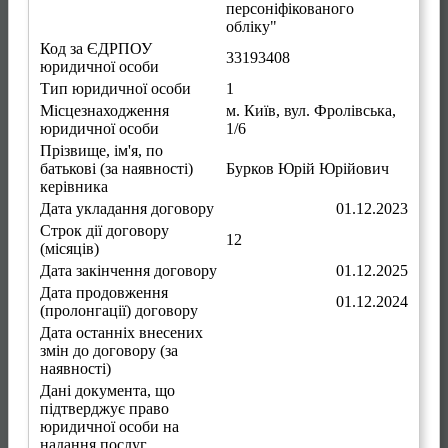
персоніфікованого
обліку"
Код за ЄДРПОУ
33193408
юридичної особи
Тип юридичної особи
1
Місцезнаходження
м. Київ
,
вул. Фролівська,
юридичної особи
1/6
Прізвище, ім'я, по
батькові (за наявності)
Бурков Юрій Юрійович
керівника
Дата укладання договору
01.12.2023
Строк дії договору
12
(місяців)
Дата закінчення договору
01.12.2025
Дата продовження
01.12.2024
(пролонгації) договору
Дата останніх внесених
змін до договору (за
наявності)
Дані документа, що
підтверджує право
юридичної особи на
надання послуг,