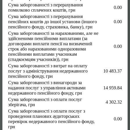
Сума заборгованості з перерахування
0.00
помилково сплачених коштів, грн
Сума заборгованості з перерахування
пенсійних коштів до іншої установи (іншого
0.00
пенсійного фонду, страховика, банку), грн
Сума заборгованості за нарахованими, але не
здійсненими пенсійними виплатами (за
договорами виплати пенсії на визначений
0.00
строк або нарахованими одноразовими
пенсійними виплатами учасникам
(спадкоємцям учасників)), грн
Сума заборгованості з витрат на оплату
послуг з адміністрування недержавного
10 483.37
пенсійного фонду, грн
Сума заборгованості з винагороди за
надання послуг з управління активами
14 959.84
недержавного пенсійного фонду, грн
Сума заборгованості з оплати послуг
4 302.32
зберігача, грн
Сума заборгованості з оплати послуг з
проведення планових аудиторських
0.00
перевірок недержавного пенсійного фонду,
грн