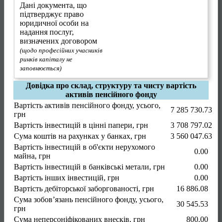
Дані документа, що
підтверджує право
юридичної особи на
надання послуг,
визначених договором
(щодо професійних учасників
ринків капіталу не
заповнюється)
Довідка про склад, структуру та чисту вартість
активів пенсійного фонду
Вартість активів пенсійного фонду, усього,
7 285 730.73
грн
Вартість інвестицій в цінні папери, грн
3 708 797.02
Сума коштів на рахунках у банках, грн
3 560 047.63
Вартість інвестицій в об'єкти нерухомого
0.00
майна, грн
Вартість інвестицій в банківські метали, грн
0.00
Вартість інших інвестицій, грн
0.00
Вартість дебіторської заборгованості, грн
16 886.08
Сума зобов’язань пенсійного фонду, усього,
30 545.53
грн
Сума неперсоніфікованих внесків, грн
800.00