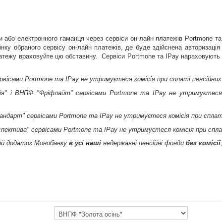
и або електронного гаманця через сервіси он-лайн платежів Portmone та
нку обраного сервісу он-лайн платежів, де буде здійснена авторизація
платежу враховуйте цю обставину. Сервіси Portmone та
IPay
нараховують к
рвісами Portmone та
IPay
не утримуєтеся комісія при сплаті пенсійних
я" і ВНПФ "Фріфлайт"
сервісами Portmone та
IPay
не утримуєтеся к
андарт" сервісами Portmone та
IPay
не утримуєтеся комісія при сплат
пектива" сервісами Portmone та
IPay
не утримуєтеся комісія при спла
ний додаток Монобанку
в усі наші
недержавні пенсійні фонди
без комісії