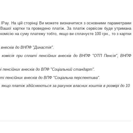
 IPay. На цій сторінці Ви можете визначитися з основними параметрами
 Вашої картки та проведено платіж.
За платіж сервісом буде утримана
омісію на суму платежу тобто, якщо ви сплачуєте 100 грн., то з картки
 внесків до ВНПФ "Династія".
омісія при сплаті пенсійних внесків до
ВНПФ "ОТП Пенсія"
,
ВНПФ
і пенсійних внесків до
ВПФ "Соціальний стандарт"
.
ті пенсійних внесків до
ВПФ "Соціальна перспектива"
.
, якщо платіж здійснюється за рахунок власних коштів в розмірі до 10