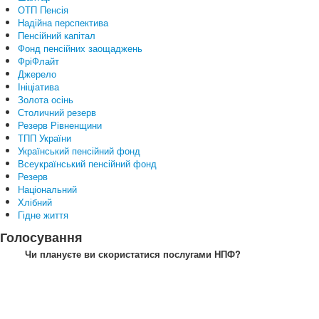
ОТП Пенсія
Надійна перспектива
Пенсійний капітал
Фонд пенсійних заощаджень
ФріФлайт
Джерело
Ініціатива
Золота осінь
Столичний резерв
Резерв Рівненщини
ТПП України
Український пенсійний фонд
Всеукраїнський пенсійний фонд
Резерв
Національний
Хлібний
Гідне життя
Голосування
Чи плануєте ви скористатися послугами НПФ?