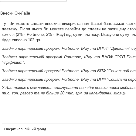
Внески Он-Лайн
Тут Ви можете сплати внески з використанням Вашої банківської картк
платежу. Після цього Ви можете перейти до сплати на захищену сторі
комісія (2% - Portmone, 2% - IPay) від суми платежу. Вказуючи суму 
буде списано 102 грн.
Завдяки партнерській програмі
Portmone,
IPay
та ВНПФ "Династія"
се
Завдяки партнерській програмі
Portmone,
IPay
та ВНПФ "ОТП Пенсі
"Фріфлайт"
.
Завдяки партнерській програмі Portmone,
IPay
та ВПФ "Соціальний ст
Завдяки партнерській програмі Portmone,
IPay
та ВПФ "Соціальна перс
У Вас
також
є можливість сплачуваити пенсійні внески через мобіль
тис. грн. разово та не більше 20 тис. грн. за календарний місяць.
Оберіть пенсійний фонд