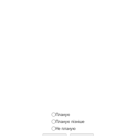
Планую
Планую пізніше
Не планую