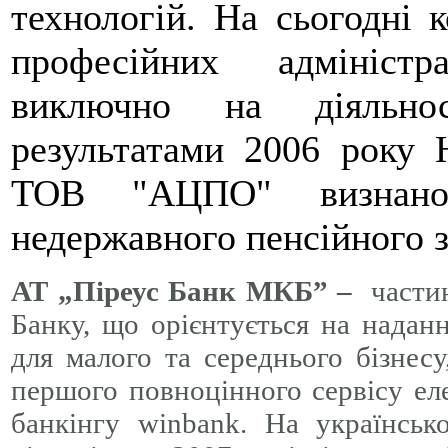
технологій. На сьогодні 
професійних адмініст
виключно на діяльнос
результатами 2006 року 
ТОВ "АЦПО" визнано
недержавного пенсійного з
АТ „Піреус Банк МКБ” –
частин
Банку, що орієнтується на надан
для малого та середнього бізнес
першого повноцінного сервісу ел
банкінгу winbank. На українсь