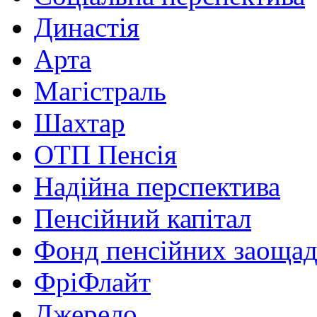
Династія
Арта
Магістраль
Шахтар
ОТП Пенсія
Надійна перспектива
Пенсійний капітал
Фонд пенсійних заоща
ФріФлайт
Джерело