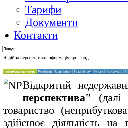
Тарифи
Документи
Контакти
Надійна перспектива: Інформація про фонд
Інформація про фонд
Реквізити
Засновники
Рада фонду
Фонд обслуговують
С
Відкритий недержав
перспектива"
(далі 
товариство (неприбуткова
здійснює діяльність на 