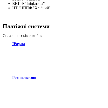
ВНПФ "Ініціатива"
НТ "НППФ "Хлібний"
Платіжні системи
Сплата внесків онлайн:
IPay.ua
Portmone.com