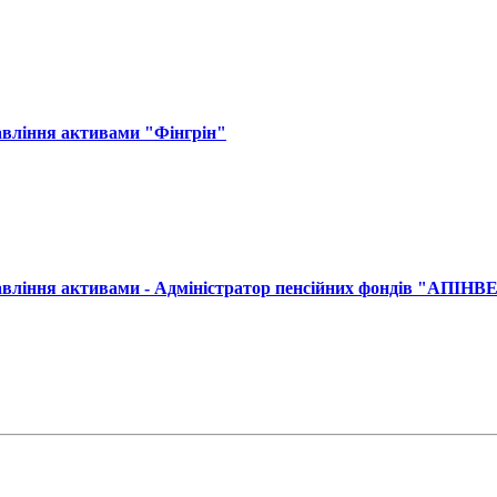
авління активами "Фінгрін"
равління активами - Адміністратор пенсійних фондів "АПІН