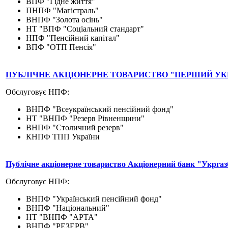
ВПФ "Гідне життя"
ПНПФ "Магістраль"
ВНПФ "Золота осінь"
НТ "ВПФ "Соціальний стандарт"
НПФ "Пенсійний капітал"
ВПФ "ОТП Пенсія"
ПУБЛІЧНЕ АКЦІОНЕРНЕ ТОВАРИСТВО "ПЕРШИЙ У
Обслуговує НПФ:
ВНПФ "Всеукраїнський пенсійний фонд"
НТ "ВНПФ "Резерв Рівненщини"
ВНПФ "Столичний резерв"
КНПФ ТПП України
Публічне акціонерне товариство Акціонерний банк "Укрга
Обслуговує НПФ:
ВНПФ "Український пенсійний фонд"
ВНПФ "Національний"
НТ "ВНПФ "АРТА"
ВНПФ "РЕЗЕРВ"