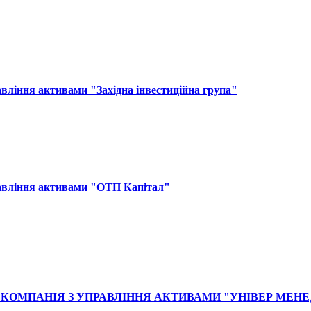
вління активами "Західна інвестиційна група"
равління активами "ОТП Капітал"
КОМПАНІЯ З УПРАВЛІННЯ АКТИВАМИ "УНІВЕР МЕН