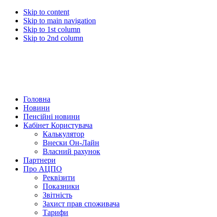
Skip to content
Skip to main navigation
Skip to 1st column
Skip to 2nd column
Головна
Новини
Пенсійні новини
Кабінет Користувача
Калькулятор
Внески Он-Лайн
Власний рахунок
Партнери
Про АЦПО
Реквізити
Показники
Звітність
Захист прав споживача
Тарифи