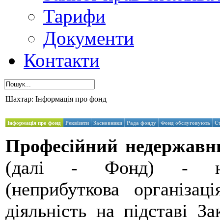
Тарифи
Документи
Контакти
Шахтар: Інформація про фонд
Інформація про фонд
Реквізити
Засновники
Рада фонду
Фонд обслуговують
С
Професійний недержавн
(далі - Фонд) - неп
(неприбуткова організац
діяльність на підставі З