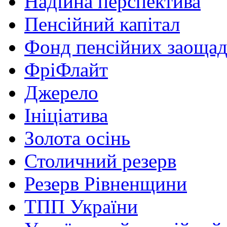
Надійна перспектива
Пенсійний капітал
Фонд пенсійних заоща
ФріФлайт
Джерело
Ініціатива
Золота осінь
Столичний резерв
Резерв Рівненщини
ТПП України