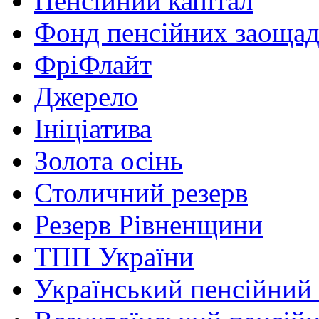
Пенсійний капітал
Фонд пенсійних заоща
ФріФлайт
Джерело
Ініціатива
Золота осінь
Столичний резерв
Резерв Рівненщини
ТПП України
Український пенсійний