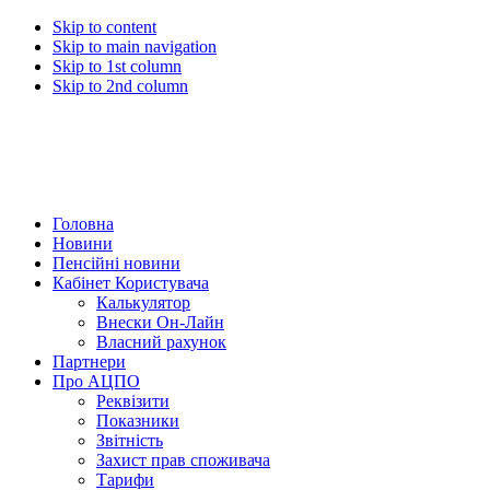
Skip to content
Skip to main navigation
Skip to 1st column
Skip to 2nd column
Головна
Новини
Пенсійні новини
Кабінет Користувача
Калькулятор
Внески Он-Лайн
Власний рахунок
Партнери
Про АЦПО
Реквізити
Показники
Звітність
Захист прав споживача
Тарифи