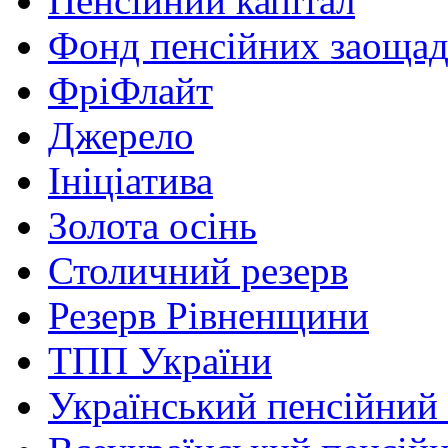
Пенсійний капітал
Фонд пенсійних заоща
ФріФлайт
Джерело
Ініціатива
Золота осінь
Столичний резерв
Резерв Рівненщини
ТПП України
Український пенсійний