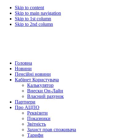
Skip to content
Skip to main navigation
Skip to 1st column
Skip to 2nd column
Головна
Новини
Пенсійні новини
Кабінет Користувача
Калькулятор
Внески Он-Лайн
Власний рахунок
Партнери
Про АЦПО
Реквізити
Показники
Звітність
Захист прав споживача
Тарифи