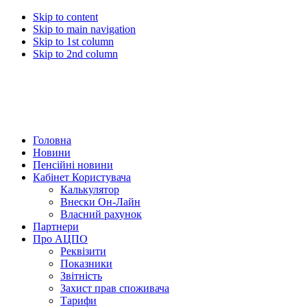
Skip to content
Skip to main navigation
Skip to 1st column
Skip to 2nd column
Головна
Новини
Пенсійні новини
Кабінет Користувача
Калькулятор
Внески Он-Лайн
Власний рахунок
Партнери
Про АЦПО
Реквізити
Показники
Звітність
Захист прав споживача
Тарифи