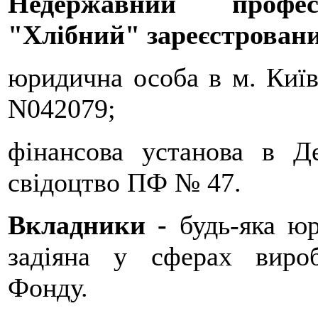
Недержавний профе
"Хлібний" зареєстрован
юридична особа в м. Київ 
N042079;
фінансова установа в Де
свідоцтво ПФ № 47.
Вкладники -
будь-яка ю
задіяна у сферах вироб
Фонду.