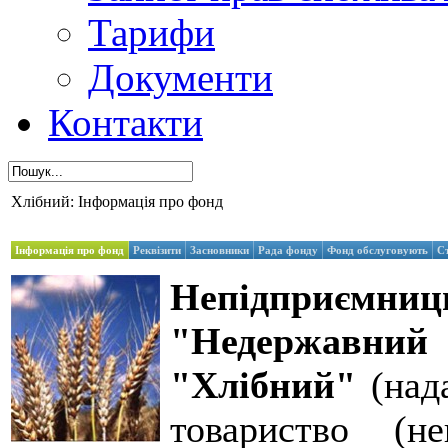
Тарифи
Документи
Контакти
Хлібний: Інформація про фонд
Інформація про фонд
Реквізити
Засновники
Рада фонду
Фонд обслуговують
С
Непідприє
"Недержавний 
"Хлібний"
(нада
товариство (не