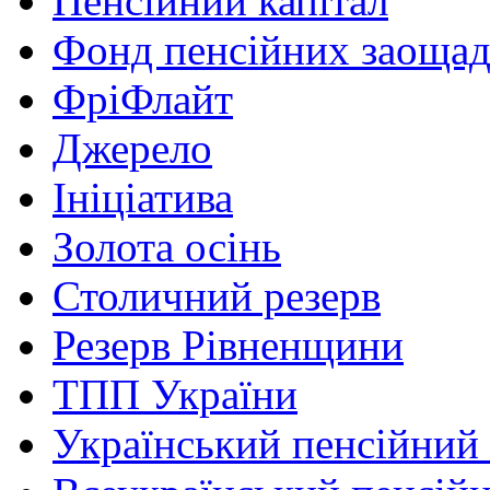
Пенсійний капітал
Фонд пенсійних заоща
ФріФлайт
Джерело
Ініціатива
Золота осінь
Столичний резерв
Резерв Рівненщини
ТПП України
Український пенсійний