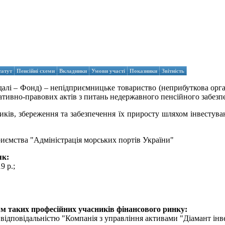
татут
Пенсійні схеми
Вкладники
Умови участі
Показники
Звітність
далі – Фонд) – непідприємницьке товариство (неприбуткова органі
тивно-правових актів з питань недержавного пенсійного забезп
ків, збереження та забезпечення їх приросту шляхом інвестува
ємства "Адміністрація морських портів України"
як:
9 р.;
ям таких професійних учасників фінансового ринку:
ідповідальністю "Компанія з управління активами "Діамант інв