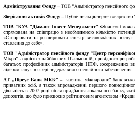
Адміністрування Фонду –
ТОВ "Адміністратор пенсійного фон
Зберігання активів Фонду –
Публічне акціонерне товариств
ТОВ "КУА "Діамант Інвест Менеджмент"
Фінансові можли
спрямована на співпрацю з необмеженою кількістю потенційни
«Створювати та розширювати спектр високоякісних послуг ко
ставлення до себе».
ТОВ "Адміністратор пенсійного фонду "Центр персоніфіко
Мікро" - однією з найбільших ІТ-компаній, провідного розробн
багатьох професійних адміністраторів НПФ, зосереджених в
лідером галузі в сфері недержавного пенсійного забезпечення.
АТ „Піреус Банк МКБ” –
частина міжнародної банківської
приватних осіб, а також впровадженні першого повноцінног
діяльність в 2007 році після придбання локального банку, я
депозитів, що було присвоєно рейтинговим агентством «Кредит-