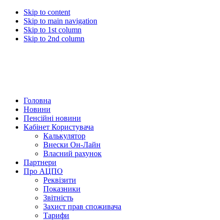
Skip to content
Skip to main navigation
Skip to 1st column
Skip to 2nd column
Головна
Новини
Пенсійні новини
Кабінет Користувача
Калькулятор
Внески Он-Лайн
Власний рахунок
Партнери
Про АЦПО
Реквізити
Показники
Звітність
Захист прав споживача
Тарифи