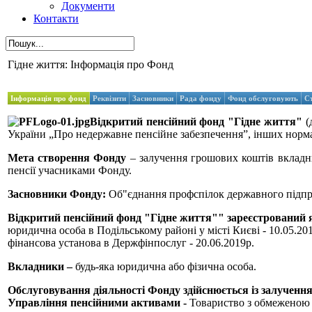
Документи
Контакти
Гідне життя: Інформація про Фонд
Інформація про фонд
Реквізити
Засновники
Рада фонду
Фонд обслуговують
С
Відкритий пенсійний фонд "Гідне життя"
(
України „Про недержавне пенсійне забезпечення”, інших норма
Мета створення Фонду
– залучення грошових коштів вкладни
пенсії учасниками Фонду.
Засновники Фонду:
Об"єднання профспілок державного підпри
Відкритий пенсійний фонд "Гідне життя"" зареєстрований 
юридична особа в
Подільському районі у місті Києві - 10.05.201
фінансова установа в Держфінпослуг - 20.06.2019р.
Вкладники –
будь-яка юридична або фізична особа.
Обслуговування діяльності Фонду здійснюється із залученн
Управління пенсійними активами -
Товариство з обмеженою в