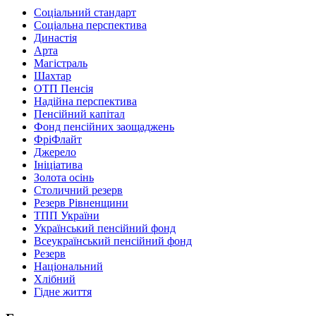
Соціальний стандарт
Соціальна перспектива
Династія
Арта
Магістраль
Шахтар
ОТП Пенсія
Надійна перспектива
Пенсійний капітал
Фонд пенсійних заощаджень
ФріФлайт
Джерело
Ініціатива
Золота осінь
Столичний резерв
Резерв Рівненщини
ТПП України
Український пенсійний фонд
Всеукраїнський пенсійний фонд
Резерв
Національний
Хлібний
Гідне життя