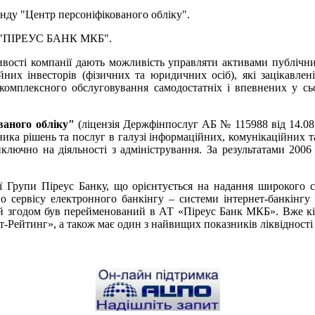
ду "Центр персоніфікованого обліку".
о "ПІРЕУС БАНК МКБ".
вості компанії дають можливість управляти активами публічних 
х інвесторів (фізичних та юридичних осіб), які зацікавлені 
мплексного обслуговування самодостатніх і впевнених у сього
ваного обліку"
(ліцензія Держфінпослуг АБ № 115988 від 14.08.
ика рішень та послуг в галузі інформаційних, комунікаційних т
иключно на діяльності з адміністрування. За результатами 2
 Групи Піреус Банку, що орієнтується на надання широкого сп
о сервісу електронного банкінгу – системи інтернет-банкінгу
кий згодом був перейменований в АТ «Піреус Банк МКБ». Вже кі
Рейтинг», а також має один з найвищих показників ліквідності т