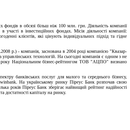
фондів в обсязі більш ніж 100 млн. грн. Діяльність компанії
в участі в інвестиційних фондах. Місія діяльності компанії:
денні клієнтів, які цінують індивідуальних підхід та гідне
2008 р.) - компанія, заснована в 2004 році компанією "Квазар-
а управлінських технологій. На сьогодні компанія є одним з не
006 року Національним бізнес-рейтингом ТОВ "АЦПО" визнано
ектру банківських послуг для малого та середнього бізнесу,
 winbank. На українському ринку Піреус Банк розпочав свою
лька років Піреус Банк зберігає найвищий рейтинг надійності
а достатності капіталу на ринку.