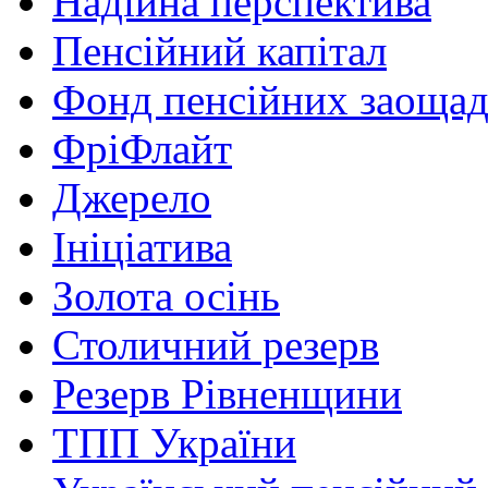
Надійна перспектива
Пенсійний капітал
Фонд пенсійних заоща
ФріФлайт
Джерело
Ініціатива
Золота осінь
Столичний резерв
Резерв Рівненщини
ТПП України