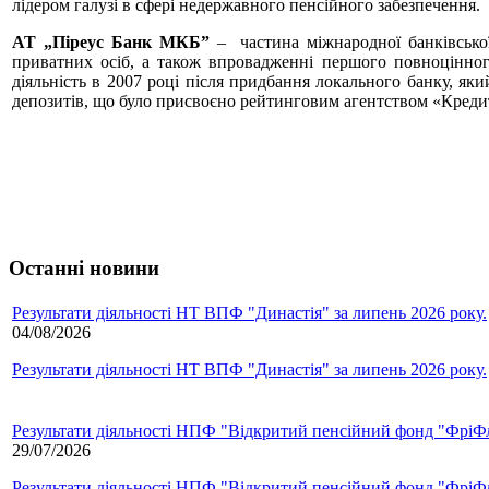
лідером галузі в сфері недержавного пенсійного забезпечення.
АТ „Піреус Банк МКБ”
– частина міжнародної банківської
приватних осіб, а також впровадженні першого повноцінног
діяльність в 2007 році після придбання локального банку, я
депозитів, що було присвоєно рейтинговим агентством «Кредит-
Останні новини
Результати діяльності НТ ВПФ "Династія" за липень 2026 року.
04/08/2026
Результати діяльності НТ ВПФ "Династія" за липень 2026 року.
Результати діяльності НПФ "Відкритий пенсійний фонд "ФріФла
29/07/2026
Результати діяльності НПФ "Відкритий пенсійний фонд "ФріФла