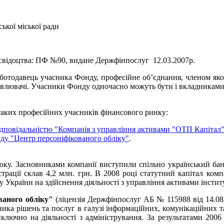
ької міської ради
р свідоцтва: ПФ №90, видане Держфінпослуг 12.03.2007р.
отодавець учасника Фонду, професійне об’єднання, членом яког
новлювачі. Учасники Фонду одночасно можуть бути і вкладникам
таких професійних учасників фінансового ринку:
дповідальністю "Компанія з управління активами "ОТП Капітал
ду "Центр персоніфікованого обліку"
.
року. Засновниками компанії виступили спільно український ба
рації склав 4,2 млн. грн. В 2008 році статутний капітал комп
у України на здійснення діяльності з управління активами інсти
ваного обліку"
(ліцензія Держфінпослуг АБ № 115988 від 14.08.2
ика рішень та послуг в галузі інформаційних, комунікаційних т
иключно на діяльності з адміністрування. За результатами 2