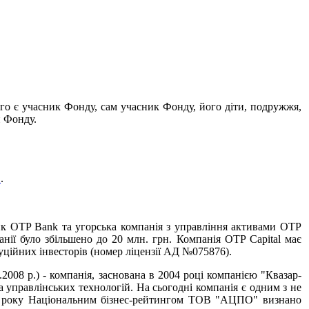
о є учасник Фонду, сам учасник Фонду, його діти, подружжя,
и Фонду.
"
.
нк OTP Bank та угорська компанія з управління активами OTP
анії було збільшено до 20 млн. грн. Компанія OTP Capital має
туційних інвесторів (номер ліцензії АД №075876).
008 р.) - компанія, заснована в 2004 році компанією "Квазар-
а управлінських технологій. На сьогодні компанія є одним з не
006 року Національним бізнес-рейтингом ТОВ "АЦПО" визнано