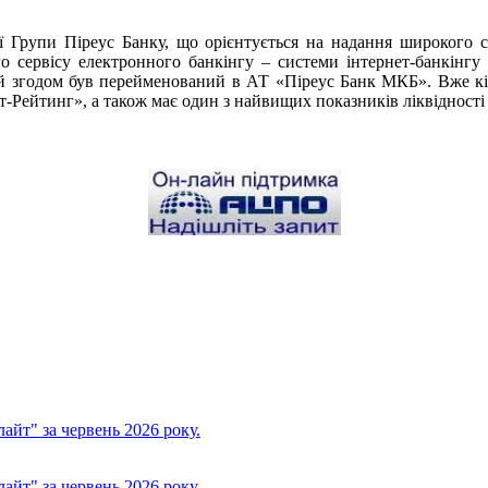
 Групи Піреус Банку, що орієнтується на надання широкого сп
о сервісу електронного банкінгу – системи інтернет-банкінгу
кий згодом був перейменований в АТ «Піреус Банк МКБ». Вже кі
Рейтинг», а також має один з найвищих показників ліквідності т
йт" за червень 2026 року.
йт" за червень 2026 року.