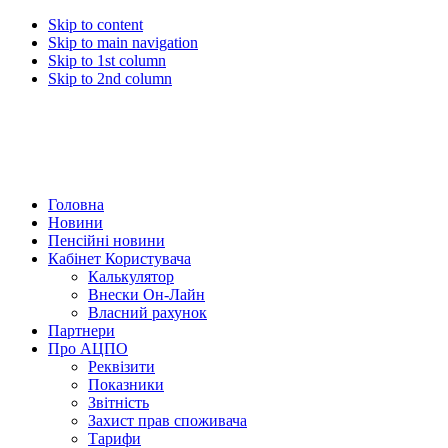
Skip to content
Skip to main navigation
Skip to 1st column
Skip to 2nd column
Головна
Новини
Пенсійні новини
Кабінет Користувача
Калькулятор
Внески Он-Лайн
Власний рахунок
Партнери
Про АЦПО
Реквізити
Показники
Звітність
Захист прав споживача
Тарифи