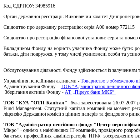
Код ЄДРПОУ: 34985916
Орган державної реєстрації: Виконавчий комітет Дніпропетровс
Свідоцтво про державну реєстрацію: серія А00 номер 772115
Свідоцтво про реєстрацію фінансової установи: серія та номе
Вкладником Фонду на користь учасника Фонду може бути: роб
батьки, діти подружжя, у тому числі усиновлені особи та уси
Обслуговування діяльності Фонду здійснюється із залученням 
Управління пенсійними активами -
Товариство з обмеженою ві
Адміністрування Фонду –
ТОВ "Адміністратор пенсійного фон
Зберігання активів Фонду -
АТ „Піреус банк МКБ”
.
ТОВ "КУА "ОТП Капітал"
була зареєстрована 26.07.2007 
Fund Management. Статутний капітал компанії на момент реєст
ліцензію Державної комісії з цінних паперів та фондового ринк
ТОВ "Адміністратор пенсійного фонду "Центр персоніфіко
Мікро" - однією з найбільших ІТ-компаній, провідного розробн
багатьох професійних адміністраторів НПФ, зосереджених в