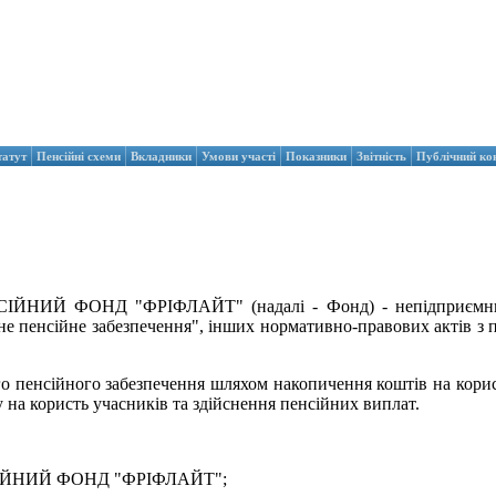
татут
Пенсійні схеми
Вкладники
Умови участі
Показники
Звітність
Публічний ко
НД "ФРІФЛАЙТ" (надалі - Фонд) - непідприємницьке то
не пенсійне забезпечення", інших нормативно-правових актів з 
 пенсійного забезпечення шляхом накопичення коштів на користь
 на користь учасників та здійснення пенсійних виплат.
ЙНИЙ ФОНД "ФРІФЛАЙТ";