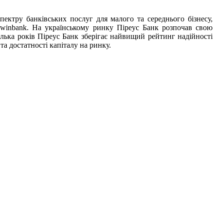
ектру банківських послуг для малого та середнього бізнесу,
 winbank. На українському ринку Піреус Банк розпочав свою
лька років Піреус Банк зберігає найвищий рейтинг надійності
а достатності капіталу на ринку.