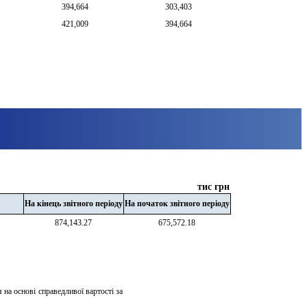
394,664
303,403
421,009
394,664
тис грн
На кінець звітного періоду
На початок звітного періоду
874,143.27
675,572.18
на основі справедливої вартості за 