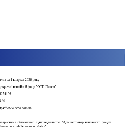
ства за 1 квартал 2026 року
ідкритий пенсійний фонд "ОТП Пенсія"
6274196
5.30
ttps://www.acpo.com.ua
овариство з обмеженою відповідальністю "Адміністратор пенсійного фонду 
Центр персоніфікованого обліку"