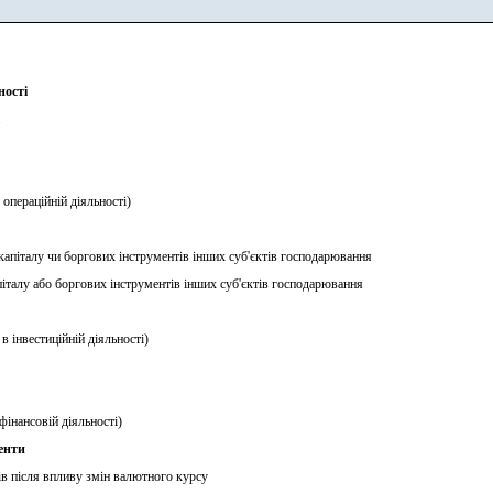
ності
 операційній діяльності)
апіталу чи боргових інструментів інших суб'єктів господарювання
італу або боргових інструментів інших суб'єктів господарювання
в інвестиційній діяльності)
фінансовій діяльності)
енти
ів після впливу змін валютного курсу