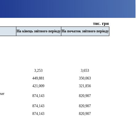
тис. грн
На кінець звітного періоду
На початок звітного періоду
3,253
3,653
449,881
350,063
421,009
321,856
лат
874,143
820,907
874,143
820,907
874,143
820,907