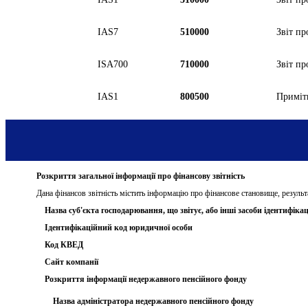
IAS7
510000
Звіт п
ISA700
710000
Звіт пр
IAS1
800500
Приміт
Розкриття загальної інформації про фінансову звітність
Дана фінансов звітність містить інформацію про фінансове становище, результ
Назва суб'єкта господарювання, що звітує, або інші засоби ідентифікац
Ідентифікаційний код юридичної особи
Код КВЕД
Сайт компанії
Розкриття інформації недержавного пенсійного фонду
Назва адміністратора недержавного пенсійного фонду