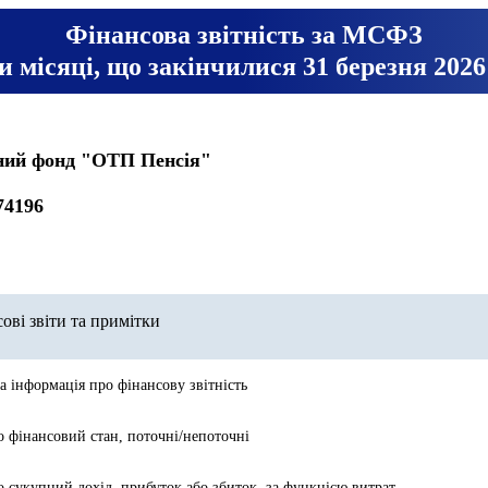
Фінансова звітність за МСФЗ
ри місяці, що закінчилися 31 березня 2026
йний фонд "ОТП Пенсія"
74196
ові звіти та примітки
а інформація про фінансову звітність
о фінансовий стан, поточні/непоточні
о сукупний дохід, прибуток або збиток, за функцією витрат