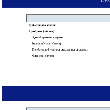
[3100
Прибуток або збиток
Прибуток (збиток)
Адміністративні витрати
Інші прибутки (збитки)
Прибуток (збиток) від операційної діяльності
Фінансові доходи