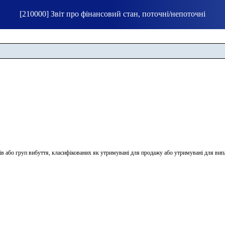
[210000] Звіт про фінансовий стан, поточні/непоточні
ів або груп вибуття, класифікованих як утримувані для продажу або утримувані для вип