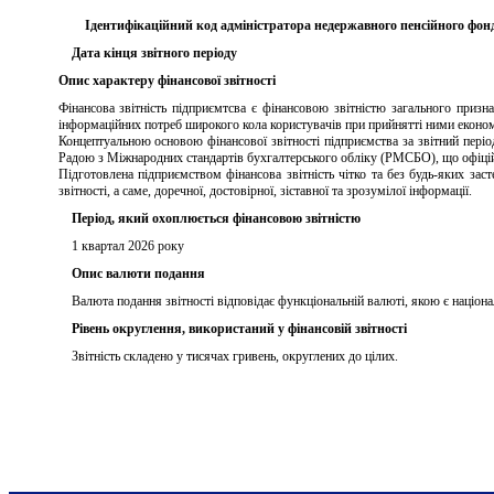
Ідентифікаційний код адміністратора недержавного пенсійного фон
Дата кінця звітного періоду
Опис характеру фінансової звітності
Фінансова звітність підприємтсва є фінансовою звітністю загального призн
інформаційних потреб широкого кола користувачів при прийнятті ними економі
Концептуальною основою фінансової звітності підприємства за звітний пер
Радою з Міжнародних стандартів бухгалтерського обліку (РМСБО), що офіційно
Підготовлена підприємством фінансова звітність чітко та без будь-яких з
звітності, а саме, доречної, достовірної, зіставної та зрозумілої інформації.
Період, який охоплюється фінансовою звітністю
1 квартал 2026 року
Опис валюти подання
Валюта подання звітності відповідає функціональній валюті, якою є націон
Рівень округлення, використаний у фінансовій звітності
Звітність складено у тисячах гривень, округлених до цілих.