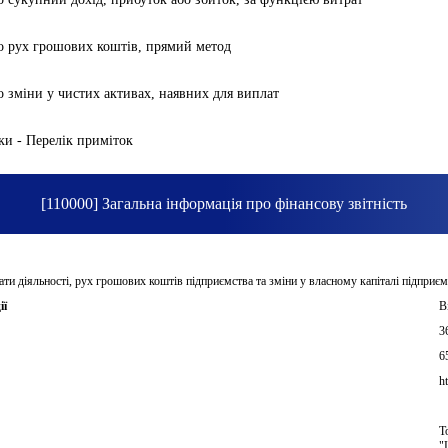
ро рух грошових коштів, прямий метод
о зміни у чистих активах, наявних для виплат
ки - Перелік приміток
[110000] Загальна інформація про фінансову звітність
ати діяльності, рух грошових коштів підприємства та зміни у власному капіталі підприєм
ії
В
3
6
h
Т
"