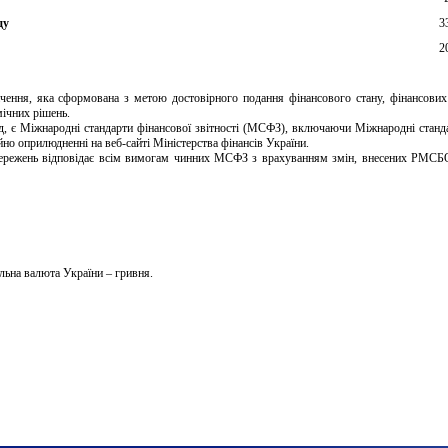
ду
3
2
ачення, яка сформована з метою достовірного подання фінансового стану, фінансових 
чних рішень. 

іод, є Міжнародні стандарти фінансової звітності (МСФЗ), включаючи Міжнародні стан
 оприлюдненні на веб-сайті Міністерства фінансів України.

астережень відповідає всім вимогам чинних МСФЗ з врахуванням змін, внесених РМСБО,
альна валюта України – гривня.