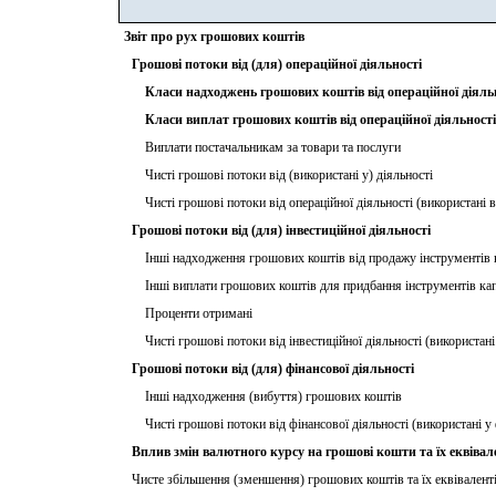
Звіт про рух грошових коштів
Грошові потоки від (для) операційної діяльності
Класи надходжень грошових коштів від операційної діяль
Класи виплат грошових коштів від операційної діяльності
Виплати постачальникам за товари та послуги
Чисті грошові потоки від (використані у) діяльності
Чисті грошові потоки від операційної діяльності (використані в
Грошові потоки від (для) інвестиційної діяльності
Інші надходження грошових коштів від продажу інструментів к
Інші виплати грошових коштів для придбання інструментів кап
Проценти отримані
Чисті грошові потоки від інвестиційної діяльності (використані 
Грошові потоки від (для) фінансової діяльності
Інші надходження (вибуття) грошових коштів
Чисті грошові потоки від фінансової діяльності (використані у 
Вплив змін валютного курсу на грошові кошти та їх еквівал
Чисте збільшення (зменшення) грошових коштів та їх еквівалент