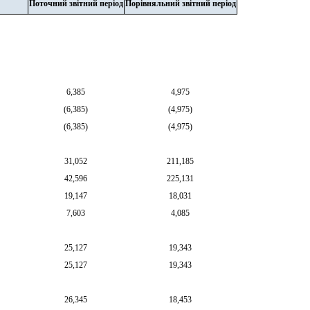
Поточний звітний період
Порівняльний звітний період
6,385
4,975
(
6,385
)
(
4,975
)
(
6,385
)
(
4,975
)
31,052
211,185
42,596
225,131
19,147
18,031
7,603
4,085
25,127
19,343
25,127
19,343
26,345
18,453