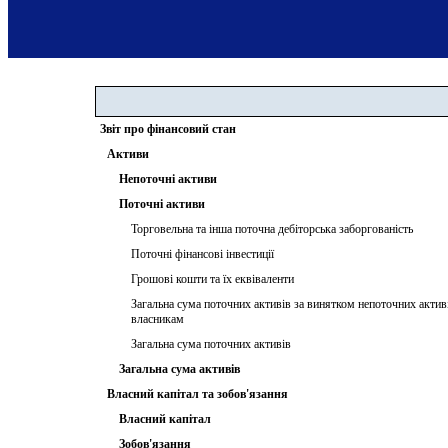
Звіт про фінансовий стан
Активи
Непоточні активи
Поточні активи
Торговельна та інша поточна дебіторська заборгованість
Поточні фінансові інвестиції
Грошові кошти та їх еквіваленти
Загальна сума поточних активів за винятком непоточних актив
власникам
Загальна сума поточних активів
Загальна сума активів
Власний капітал та зобов'язання
Власний капітал
Зобов'язання