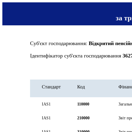
за т
Суб'єкт господарювання:
Відкритий пенсі
Ідентифікатор суб'єкта господарювання
362
Стандарт
Код
Фінанс
IAS1
110000
Загальн
IAS1
210000
Звіт пр
IAS1
310000
Звіт пр