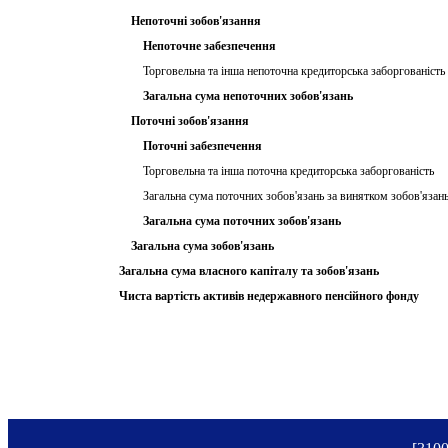
Непоточні зобов'язання
Непоточне забезпечення
Торговельна та інша непоточна кредиторська заборгованість
Загальна сума непоточних зобов'язань
Поточні зобов'язання
Поточні забезпечення
Торговельна та інша поточна кредиторська заборгованість
Загальна сума поточних зобов'язань за винятком зобов'язан
Загальна сума поточних зобов'язань
Загальна сума зобов'язань
Загальна сума власного капіталу та зобов'язань
Чиста вартість активів недержавного пенсійного фонду