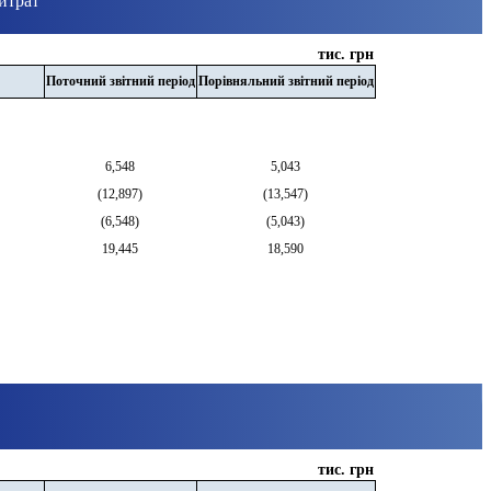
витрат
тис. грн
Поточний звітний період
Порівняльний звітний період
6,548
5,043
(
12,897
)
(
13,547
)
(
6,548
)
(
5,043
)
19,445
18,590
тис. грн