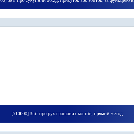
00] Звіт про сукупний дохід, прибуток або збиток, за функцією 
[510000] Звіт про рух грошових коштів, прямий метод