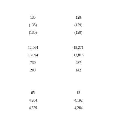
135
129
(
135
)
(
129
)
(
135
)
(
129
)
12,564
12,271
13,094
12,816
730
687
200
142
65
13
4,264
4,192
4,329
4,264