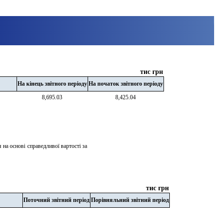
тис грн
На кінець звітного періоду
На початок звітного періоду
8,695.03
8,425.04
на основі справедливої вартості за 
тис грн
Поточний звітний період
Порівняльний звітний період