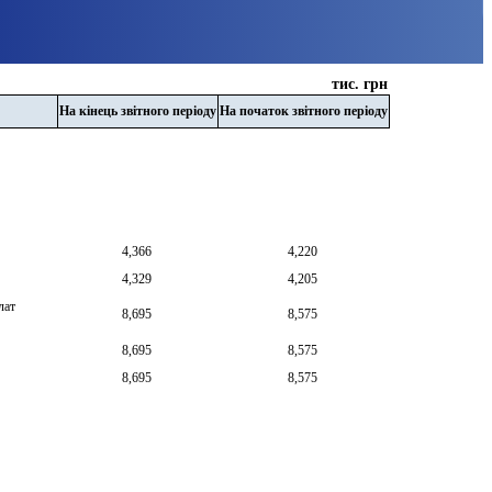
тис. грн
На кінець звітного періоду
На початок звітного періоду
4,366
4,220
4,329
4,205
лат
8,695
8,575
8,695
8,575
8,695
8,575