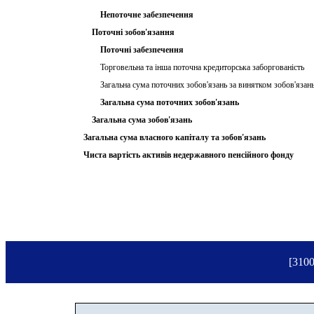
Непоточне забезпечення
Поточні зобов'язання
Поточні забезпечення
Торговельна та інша поточна кредиторська заборгованість
Загальна сума поточних зобов'язань за винятком зобов'язан
Загальна сума поточних зобов'язань
Загальна сума зобов'язань
Загальна сума власного капіталу та зобов'язань
Чиста вартість активів недержавного пенсійного фонду
[3100