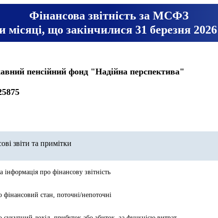
Фінансова звітність за МСФЗ
ри місяці, що закінчилися 31 березня 2026
авний пенсійний фонд "Надійна перспектива"
25875
ові звіти та примітки
а інформація про фінансову звітність
о фінансовий стан, поточні/непоточні
о сукупний дохід, прибуток або збиток, за функцією витрат