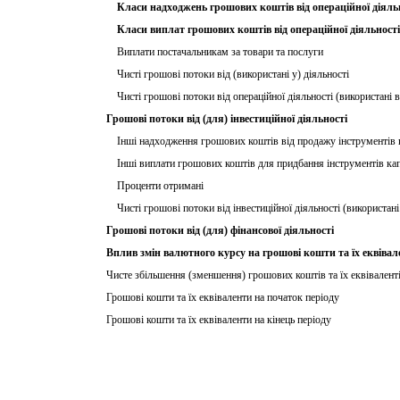
Класи надходжень грошових коштів від операційної діяль
Класи виплат грошових коштів від операційної діяльності
Виплати постачальникам за товари та послуги
Чисті грошові потоки від (використані у) діяльності
Чисті грошові потоки від операційної діяльності (використані в
Грошові потоки від (для) інвестиційної діяльності
Інші надходження грошових коштів від продажу інструментів к
Інші виплати грошових коштів для придбання інструментів кап
Проценти отримані
Чисті грошові потоки від інвестиційної діяльності (використані 
Грошові потоки від (для) фінансової діяльності
Вплив змін валютного курсу на грошові кошти та їх еквівал
Чисте збільшення (зменшення) грошових коштів та їх еквівалент
Грошові кошти та їх еквіваленти на початок періоду
Грошові кошти та їх еквіваленти на кінець періоду