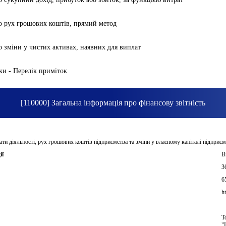
ро рух грошових коштів, прямий метод
о зміни у чистих активах, наявних для виплат
ки - Перелік приміток
[110000] Загальна інформація про фінансову звітність
ати діяльності, рух грошових коштів підприємства та зміни у власному капіталі підприєм
ії
В
3
6
h
Т
"