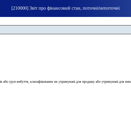
[210000] Звіт про фінансовий стан, поточні/непоточні
ів або груп вибуття, класифікованих як утримувані для продажу або утримувані для вип