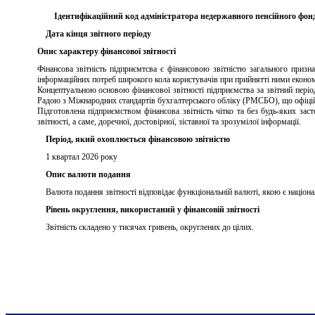
Ідентифікаційний код адміністратора недержавного пенсійного фон
Дата кінця звітного періоду
Опис характеру фінансової звітності
Фінансова звітність підприємтсва є фінансовою звітністю загального призн
інформаційних потреб широкого кола користувачів при прийнятті ними економі
Концептуальною основою фінансової звітності підприємства за звітний пер
Радою з Міжнародних стандартів бухгалтерського обліку (РМСБО), що офіційно
Підготовлена підприємством фінансова звітність чітко та без будь-яких з
звітності, а саме, доречної, достовірної, зіставної та зрозумілої інформації.
Період, який охоплюється фінансовою звітністю
1 квартал 2026 року
Опис валюти подання
Валюта подання звітності відповідає функціональній валюті, якою є націон
Рівень округлення, використаний у фінансовій звітності
Звітність складено у тисячах гривень, округлених до цілих.