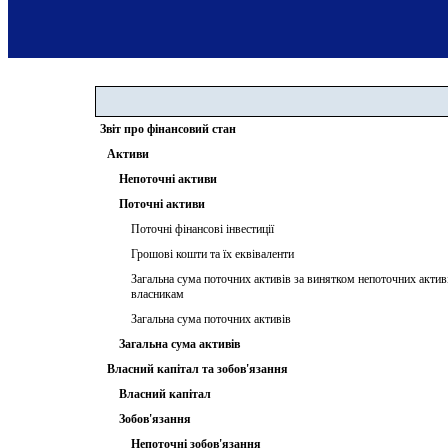
Звіт про фінансовий стан
Активи
Непоточні активи
Поточні активи
Поточні фінансові інвестиції
Грошові кошти та їх еквіваленти
Загальна сума поточних активів за винятком непоточних актив
власникам
Загальна сума поточних активів
Загальна сума активів
Власний капітал та зобов'язання
Власний капітал
Зобов'язання
Непоточні зобов'язання