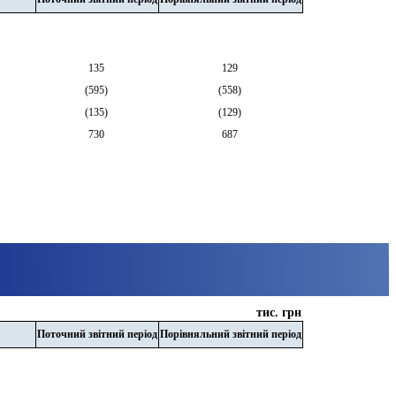
135
129
(
595
)
(
558
)
(
135
)
(
129
)
730
687
тис. грн
Поточний звітний період
Порівняльний звітний період