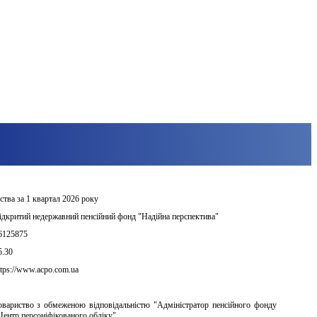
ства за 1 квартал 2026 року
ідкритий недержавний пенсійний фонд "Надійна перспектива"
6125875
5.30
ttps://www.acpo.com.ua
овариство з обмеженою відповідальністю "Адміністратор пенсійного фонду 
Центр персоніфікованого обліку"