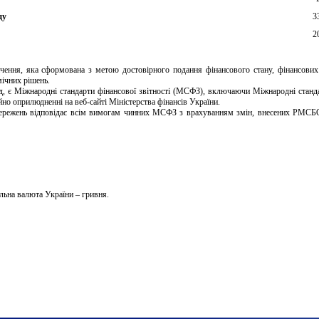
ду
3
2
ачення, яка сформована з метою достовірного подання фінансового стану, фінансових 
чних рішень. 

іод, є Міжнародні стандарти фінансової звітності (МСФЗ), включаючи Міжнародні стан
 оприлюдненні на веб-сайті Міністерства фінансів України.

астережень відповідає всім вимогам чинних МСФЗ з врахуванням змін, внесених РМСБО,
альна валюта України – гривня.