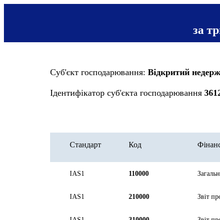
за т
Суб'єкт господарювання:
Відкритий недерж
Ідентифікатор суб'єкта господарювання
361
Стандарт
Код
Фінанс
IAS1
110000
Загальн
IAS1
210000
Звіт пр
IAS1
310000
Звіт пр