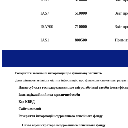
IAS7
510000
Звіт п
ISA700
710000
Звіт пр
IAS1
800500
Приміт
Розкриття загальної інформації про фінансову звітність
Дана фінансов звітність містить інформацію про фінансове становище, результ
Назва суб'єкта господарювання, що звітує, або інші засоби ідентифікац
Ідентифікаційний код юридичної особи
Код КВЕД
Сайт компанії
Розкриття інформації недержавного пенсійного фонду
Назва адміністратора недержавного пенсійного фонду