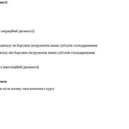
ності
 операційній діяльності)
апіталу чи боргових інструментів інших суб'єктів господарювання
італу або боргових інструментів інших суб'єктів господарювання
в інвестиційній діяльності)
енти
ів після впливу змін валютного курсу