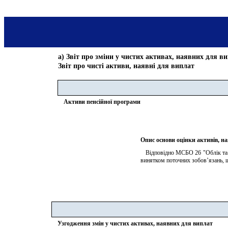
а) Звіт про зміни у чистих активах, наявних для в
Звіт про чисті активи, наявні для виплат
Активи пенсійної програми
Опис основи оцінки активів, н
   Відповідно МСБО 26 "Облік та 
винятком поточних зобов’язань, 
Узгодження змін у чистих активах, наявних для виплат