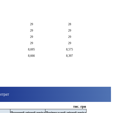
29
28
29
29
29
29
29
29
8,695
8,575
8,666
8,397
витрат
тис. грн
Поточний звітний період
Порівняльний звітний період